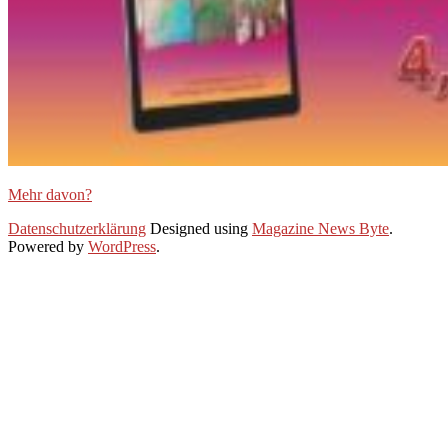
Mehr davon?
2020-
Datenschutzerklärung
Designed using
Magazine News Byte
.
07-
Powered by
WordPress
.
20