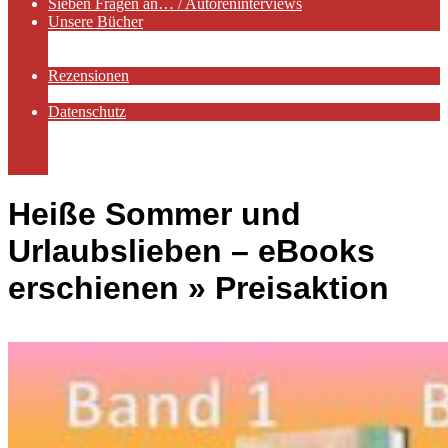
Sieben Fragen an… / Autoreninterviews
Unsere Bücher
Autorenservices
Autorenprofile
Rezensionen
Rezensionen auf Lovelybooks
Datenschutz
Näheres zu Cookies
AGB
Impressum
Heiße Sommer und
Urlaubslieben – eBooks
erschienen »
Preisaktion