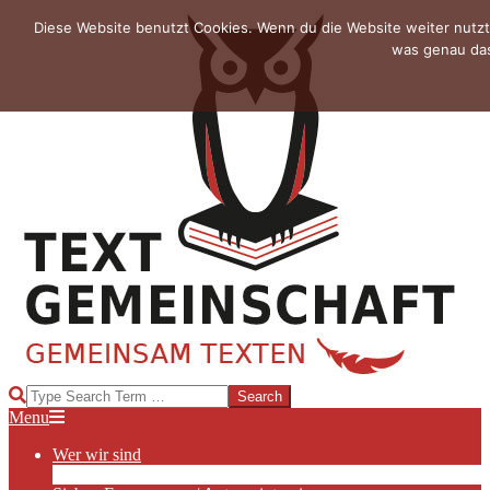
Skip
Diese Website benutzt Cookies. Wenn du die Website weiter nutzt
to
was genau das
content
TEXTGEMEINSCHAFT
Search
Primary
Menu
Navigation
Wer wir sind
Menu
Die Hauptakteurinnen