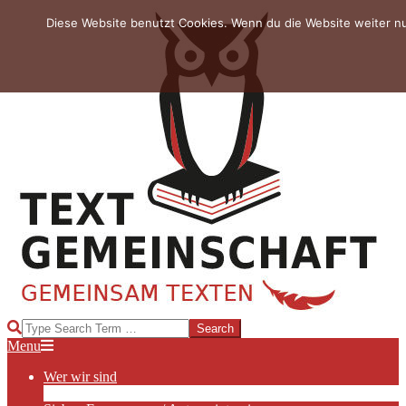
Skip
Diese Website benutzt Cookies. Wenn du die Website weiter n
to
content
TEXTGEMEINSCHAFT
Search
Primary
Menu
Navigation
Wer wir sind
Menu
Die Hauptakteurinnen