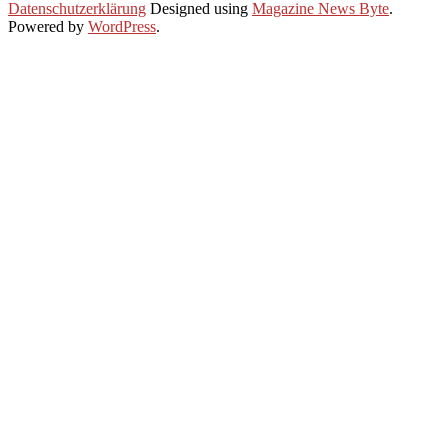
2020-
Datenschutzerklärung
Designed using
Magazine News Byte
.
06-
Powered by
WordPress
.
25