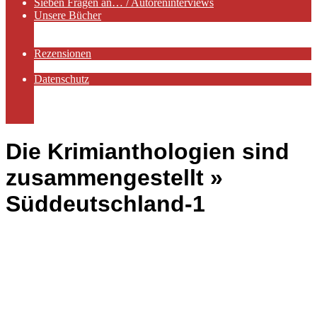
Sieben Fragen an… / Autoreninterviews
Unsere Bücher
Autorenservices
Autorenprofile
Rezensionen
Rezensionen auf Lovelybooks
Datenschutz
Näheres zu Cookies
AGB
Impressum
Die Krimianthologien sind
zusammengestellt »
Süddeutschland-1