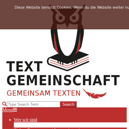
Skip
Diese Website benutzt Cookies. Wenn du die Website weiter n
to
content
TEXTGEMEINSCHAFT
Search
Primary
Menu
Navigation
Wer wir sind
Menu
Die Hauptakteurinnen