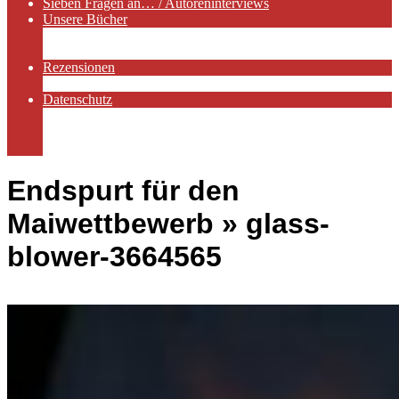
Sieben Fragen an… / Autoreninterviews
Unsere Bücher
Autorenservices
Autorenprofile
Rezensionen
Rezensionen auf Lovelybooks
Datenschutz
Näheres zu Cookies
AGB
Impressum
Endspurt für den
Maiwettbewerb »
glass-
blower-3664565