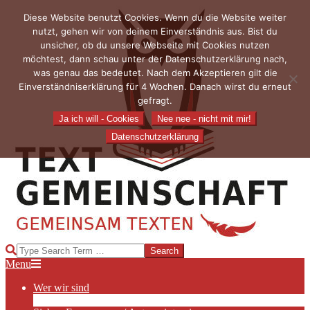
Skip
Diese Website benutzt Cookies. Wenn du die Website weiter
to
nutzt, gehen wir von deinem Einverständnis aus. Bist du
content
unsicher, ob du unsere Webseite mit Cookies nutzen
möchtest, dann schau unter der Datenschutzerklärung nach,
was genau das bedeutet. Nach dem Akzeptieren gilt die
Einverständniserklärung für 4 Wochen. Danach wirst du erneut
gefragt.
Ja ich will - Cookies
Nee nee - nicht mit mir!
Datenschutzerklärung
TEXTGEMEINSCHAFT
Search
Primary
Menu
Navigation
Wer wir sind
Menu
Die Hauptakteurinnen