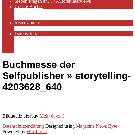
Sieben Fragen an… / Autoreninterviews
Unsere Bücher
Autorenservices
Autorenprofile
Rezensionen
Rezensionen auf Lovelybooks
Datenschutz
Näheres zu Cookies
AGB
Impressum
Buchmesse der
Selfpublisher »
storytelling-
4203628_640
Bildquelle pixabay
Mehr davon?
2020-
Datenschutzerklärung
Designed using
Magazine News Byte
.
04-
Powered by
WordPress
.