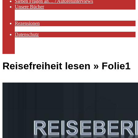
Sieben Fragen an… / Autoreninterviews
Unsere Bücher
Autorenservices
Autorenprofile
Rezensionen
Rezensionen auf Lovelybooks
Datenschutz
Näheres zu Cookies
AGB
Impressum
Reisefreiheit lesen »
Folie1