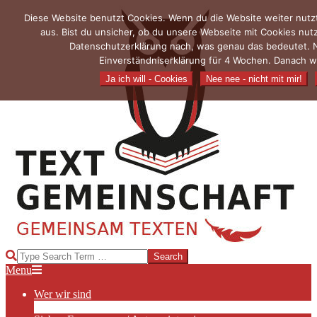
Skip
Diese Website benutzt Cookies. Wenn du die Website weiter nutz
to
aus. Bist du unsicher, ob du unsere Webseite mit Cookies nu
content
Datenschutzerklärung nach, was genau das bedeutet. N
Einverständniserklärung für 4 Wochen. Danach wi
Ja ich will - Cookies
Nee nee - nicht mit mir!
TEXTGEMEINSCHAFT
Search
Primary
Menu
Navigation
Wer wir sind
Menu
Die Hauptakteurinnen