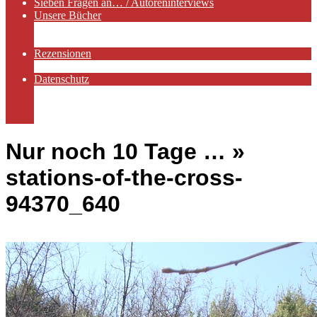
Sieben Fragen an… / Autoreninterviews
Unsere Bücher
Autorenservices
Autorenprofile
Rezensionen
Rezensionen auf Lovelybooks
Datenschutz
Näheres zu Cookies
AGB
Impressum
Nur noch 10 Tage … »
stations-of-the-cross-
94370_640