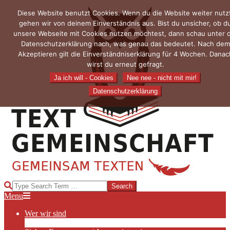
Skip
Diese Website benutzt Cookies. Wenn du die Website weiter nutzt
to
gehen wir von deinem Einverständnis aus. Bist du unsicher, ob d
content
unsere Webseite mit Cookies nutzen möchtest, dann schau unter 
Datenschutzerklärung nach, was genau das bedeutet. Nach dem
Akzeptieren gilt die Einverständniserklärung für 4 Wochen. Danac
wirst du erneut gefragt.
Ja ich will - Cookies
Nee nee - nicht mit mir!
Datenschutzerklärung
TEXTGEMEINSCHAFT
Search
Primary
Menu
Navigation
Wer wir sind
Menu
Die Hauptakteurinnen