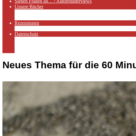
Sieben Fragen an… / Autoreninterviews
Unsere Bücher
Autorenservices
Autorenprofile
Rezensionen
Rezensionen auf Lovelybooks
Datenschutz
Näheres zu Cookies
AGB
Impressum
Neues Thema für die 60 Min