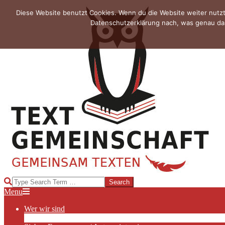
Skip
Diese Website benutzt Cookies. Wenn du die Website weiter nutzt
to
Datenschutzerklärung nach, was genau das
content
TEXTGEMEINSCHAFT
Search
Primary
Menu
Navigation
Wer wir sind
Menu
Die Hauptakteurinnen