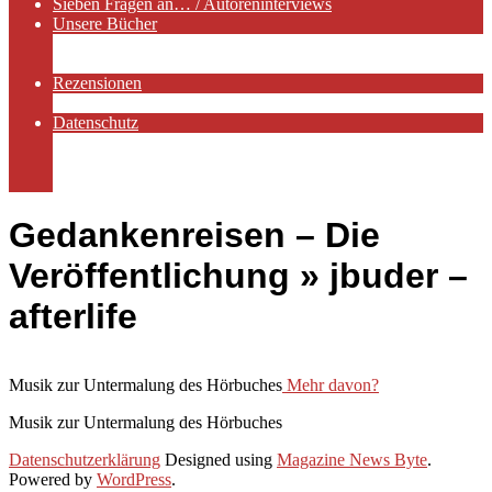
Sieben Fragen an… / Autoreninterviews
Unsere Bücher
Autorenservices
Autorenprofile
Rezensionen
Rezensionen auf Lovelybooks
Datenschutz
Näheres zu Cookies
AGB
Impressum
Gedankenreisen – Die
Veröffentlichung »
jbuder –
afterlife
Musik zur Untermalung des Hörbuches
Mehr davon?
Musik zur Untermalung des Hörbuches
2020-
Datenschutzerklärung
Designed using
Magazine News Byte
.
02-
Powered by
WordPress
.