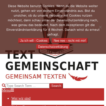
Skip
Diese Website benutzt Cookies. Wenn du die Website weiter
to
nutzt, gehen wir von deinem Einverständnis aus. Bist du
content
unsicher, ob du unsere Webseite mit Cookies nutzen
möchtest, dann schau unter der Datenschutzerklärung nach,
was genau das bedeutet. Nach dem Akzeptieren gilt die
Einverständniserklärung für 4 Wochen. Danach wirst du erneut
gefragt.
Ja ich will - Cookies
Nee nee - nicht mit mir!
Datenschutzerklärung
TEXTGEMEINSCHAFT
Search
Primary
Menu
Navigation
Wer wir sind
Menu
Die Hauptakteurinnen