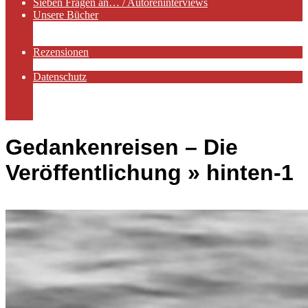
Sieben Fragen an… / Autoreninterviews
Unsere Bücher
Autorenservices
Autorenprofile
Rezensionen
Rezensionen auf Lovelybooks
Datenschutz
Näheres zu Cookies
AGB
Impressum
Gedankenreisen – Die
Veröffentlichung »
hinten-1