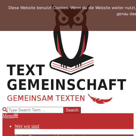
Skip
Diese Website benutzt Cookies. Wenn du die Website weiter nutzt
to
genau das
content
TEXTGEMEINSCHAFT
Search
Primary
Menu
Navigation
Wer wir sind
Menu
Die Hauptakteurinnen