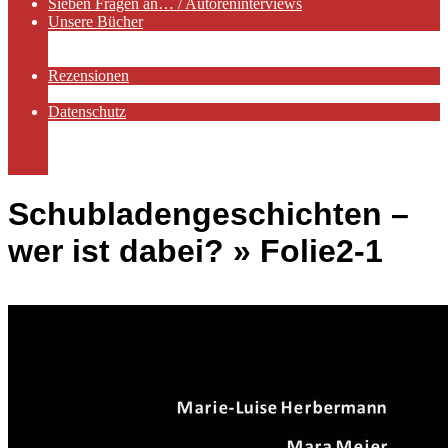
Sieben Fragen an… / Autoreninterviews
Unsere Bücher
Autorenservices
Autorenprofile
Rezensionen
Rezensionen auf Lovelybooks
Datenschutz
Näheres zu Cookies
AGB
Impressum
Schubladengeschichten –
wer ist dabei? »
Folie2-1