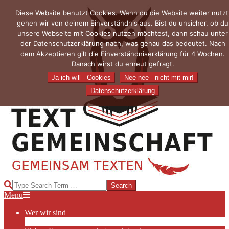
Skip
Diese Website benutzt Cookies. Wenn du die Website weiter nutzt
to
gehen wir von deinem Einverständnis aus. Bist du unsicher, ob du
content
unsere Webseite mit Cookies nutzen möchtest, dann schau unter
der Datenschutzerklärung nach, was genau das bedeutet. Nach
dem Akzeptieren gilt die Einverständniserklärung für 4 Wochen.
Danach wirst du erneut gefragt.
Ja ich will - Cookies
Nee nee - nicht mit mir!
Datenschutzerklärung
TEXTGEMEINSCHAFT
Search
Primary
Menu
Navigation
Wer wir sind
Menu
Die Hauptakteurinnen