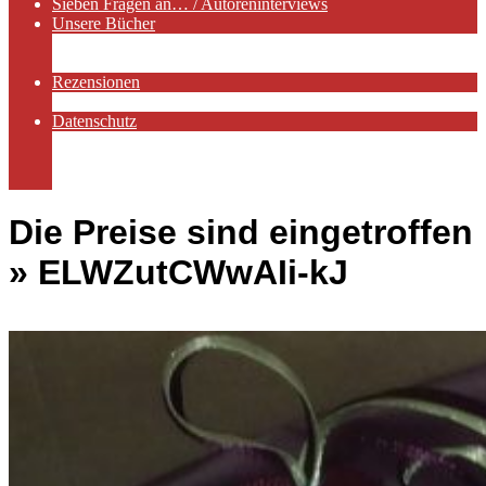
Sieben Fragen an… / Autoreninterviews
Unsere Bücher
Autorenservices
Autorenprofile
Rezensionen
Rezensionen auf Lovelybooks
Datenschutz
Näheres zu Cookies
AGB
Impressum
Die Preise sind eingetroffen
»
ELWZutCWwAIi-kJ