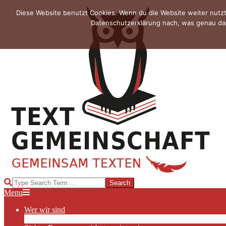
Skip
Diese Website benutzt Cookies. Wenn du die Website weiter nutzt
to
Datenschutzerklärung nach, was genau das
content
TEXTGEMEINSCHAFT
Search
Primary
Menu
Navigation
Wer wir sind
Menu
Die Hauptakteurinnen