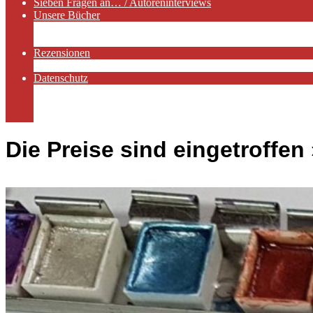
Sieben Fragen an… / Autoreninterviews
Unsere Bücher
Autorenservices
Autorenprofile
Rezensionen
Rezensionen auf Lovelybooks
Datenschutz
Näheres zu Cookies
AGB
Impressum
Die Preise sind eingetroffen