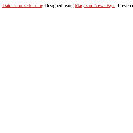
2019-
Datenschutzerklärung
Designed using
Magazine News Byte
. Powere
12-
03