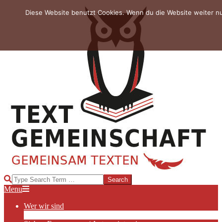
Skip
Diese Website benutzt Cookies. Wenn du die Website weiter n
to
content
TEXTGEMEINSCHAFT
Search
Primary
Menu
Navigation
Wer wir sind
Menu
Die Hauptakteurinnen