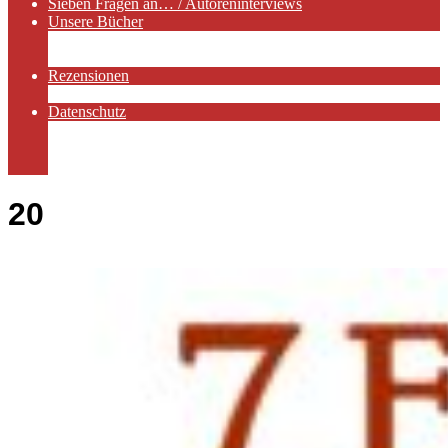
Sieben Fragen an… / Autoreninterviews
Unsere Bücher
Autorenservices
Autorenprofile
Rezensionen
Rezensionen auf Lovelybooks
Datenschutz
Näheres zu Cookies
AGB
Impressum
20