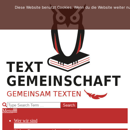
Skip
Diese Website benutzt Cookies. Wenn du die Website weiter n
to
content
TEXTGEMEINSCHAFT
Search
Primary
Menu
Navigation
Wer wir sind
Menu
Die Hauptakteurinnen