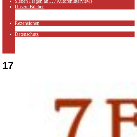
Sieben Fragen an… / Autoreninterviews
Unsere Bücher
Autorenservices
Autorenprofile
Rezensionen
Rezensionen auf Lovelybooks
Datenschutz
Näheres zu Cookies
AGB
Impressum
17