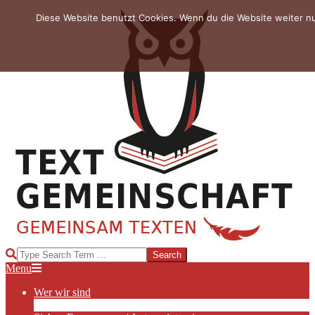
Skip
Diese Website benutzt Cookies. Wenn du die Website weiter n
to
content
TEXTGEMEINSCHAFT
Search
Primary
Menu
Navigation
Wer wir sind
Menu
Die Hauptakteurinnen