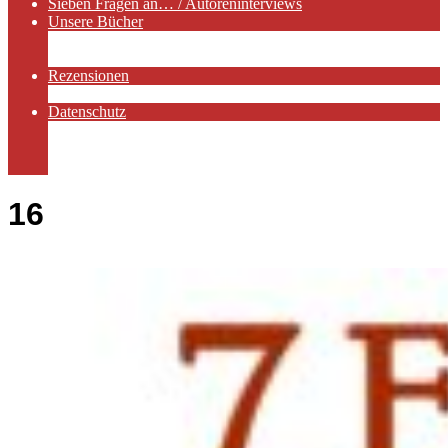
Sieben Fragen an… / Autoreninterviews
Unsere Bücher
Autorenservices
Autorenprofile
Rezensionen
Rezensionen auf Lovelybooks
Datenschutz
Näheres zu Cookies
AGB
Impressum
16