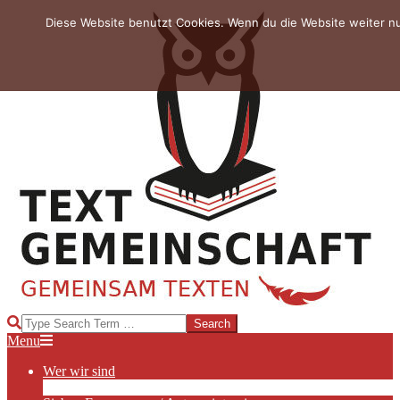
Skip
Diese Website benutzt Cookies. Wenn du die Website weiter n
to
content
TEXTGEMEINSCHAFT
Search
Primary
Menu
Navigation
Wer wir sind
Menu
Die Hauptakteurinnen