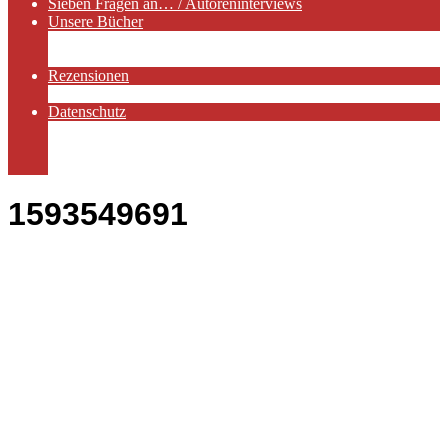
Sieben Fragen an… / Autoreninterviews
Unsere Bücher
Autorenservices
Autorenprofile
Rezensionen
Rezensionen auf Lovelybooks
Datenschutz
Näheres zu Cookies
AGB
Impressum
1593549691