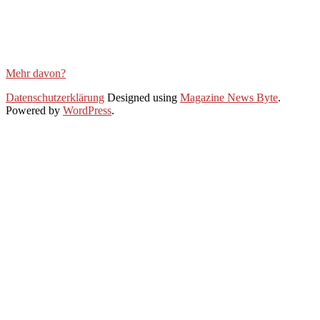
Mehr davon?
2020-
Datenschutzerklärung
Designed using
Magazine News Byte
.
06-
Powered by
WordPress
.
30