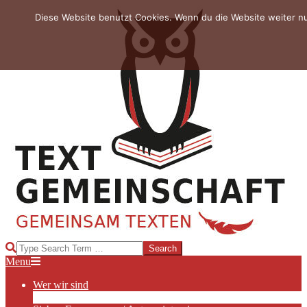
Skip
Diese Website benutzt Cookies. Wenn du die Website weiter n
to
content
TEXTGEMEINSCHAFT
Search
Primary
Menu
Navigation
Wer wir sind
Menu
Die Hauptakteurinnen