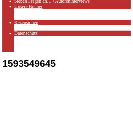
Sieben Fragen an… / Autoreninterviews
Unsere Bücher
Autorenservices
Autorenprofile
Rezensionen
Rezensionen auf Lovelybooks
Datenschutz
Näheres zu Cookies
AGB
Impressum
1593549645