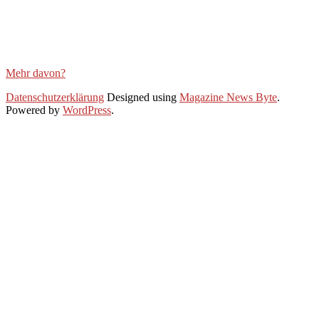
Mehr davon?
2020-
Datenschutzerklärung
Designed using
Magazine News Byte
.
06-
Powered by
WordPress
.
30