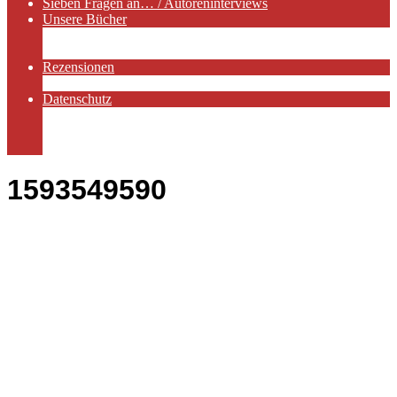
Sieben Fragen an… / Autoreninterviews
Unsere Bücher
Autorenservices
Autorenprofile
Rezensionen
Rezensionen auf Lovelybooks
Datenschutz
Näheres zu Cookies
AGB
Impressum
1593549590