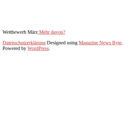
Wettbewerb März
Mehr davon?
2020-
Datenschutzerklärung
Designed using
Magazine News Byte
.
06-
Powered by
WordPress
.
30