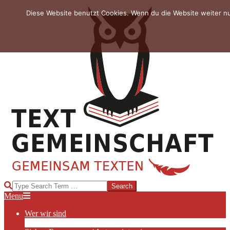
Skip
Diese Website benutzt Cookies. Wenn du die Website weiter n
to
content
TEXTGEMEINSCHAFT
Search
Primary
Menu
Navigation
Wer wir sind
Menu
Die Hauptakteurinnen