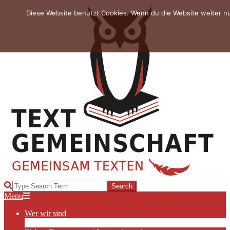
Skip
Diese Website benutzt Cookies. Wenn du die Website weiter n
to
content
TEXTGEMEINSCHAFT
Search
Primary
Menu
Navigation
Wer wir sind
Menu
Die Hauptakteurinnen