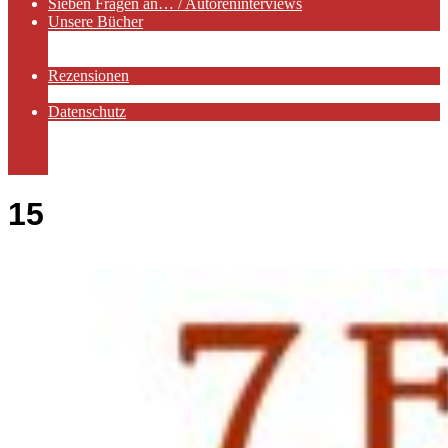
Sieben Fragen an… / Autoreninterviews
Unsere Bücher
Autorenservices
Autorenprofile
Rezensionen
Rezensionen auf Lovelybooks
Datenschutz
Näheres zu Cookies
AGB
Impressum
15