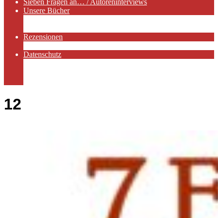
Sieben Fragen an… / Autoreninterviews
Unsere Bücher
Autorenservices
Autorenprofile
Rezensionen
Rezensionen auf Lovelybooks
Datenschutz
Näheres zu Cookies
AGB
Impressum
12