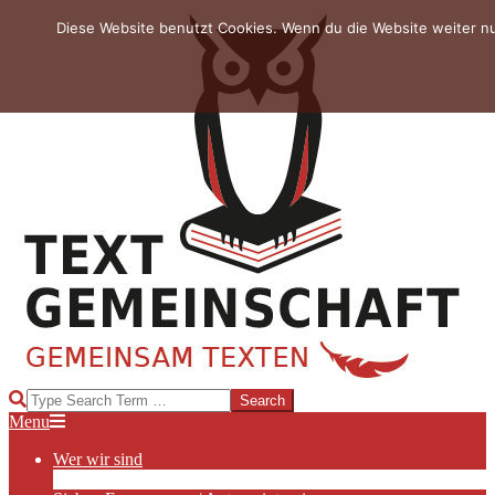
Skip
Diese Website benutzt Cookies. Wenn du die Website weiter n
to
content
TEXTGEMEINSCHAFT
Search
Primary
Menu
Navigation
Wer wir sind
Menu
Die Hauptakteurinnen