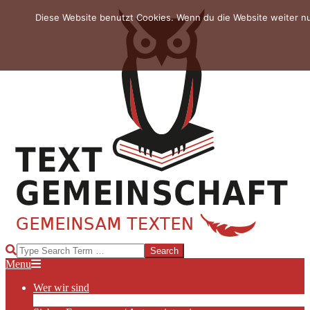
Skip
Diese Website benutzt Cookies. Wenn du die Website weiter n
to
content
TEXTGEMEINSCHAFT
Search
Primary
Menu
Navigation
Wer wir sind
Menu
Die Hauptakteurinnen