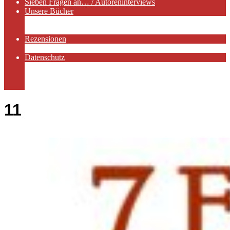
Sieben Fragen an… / Autoreninterviews
Unsere Bücher
Autorenservices
Autorenprofile
Rezensionen
Rezensionen auf Lovelybooks
Datenschutz
Näheres zu Cookies
AGB
Impressum
11