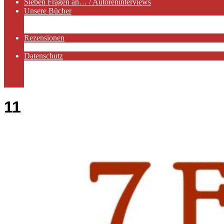
Sieben Fragen an… / Autoreninterviews
Unsere Bücher
Autorenservices
Autorenprofile
Rezensionen
Rezensionen auf Lovelybooks
Datenschutz
Näheres zu Cookies
AGB
Impressum
11