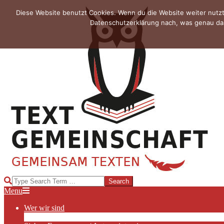
Skip
Diese Website benutzt Cookies. Wenn du die Website weiter nutzt
to
Datenschutzerklärung nach, was genau das
content
TEXTGEMEINSCHAFT
Search
Primary
Menu
Navigation
Wer wir sind
Menu
Die Hauptakteurinnen