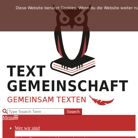
Skip
Diese Website benutzt Cookies. Wenn du die Website weiter n
to
content
TEXTGEMEINSCHAFT
Search
Primary
Menu
Navigation
Wer wir sind
Menu
Die Hauptakteurinnen