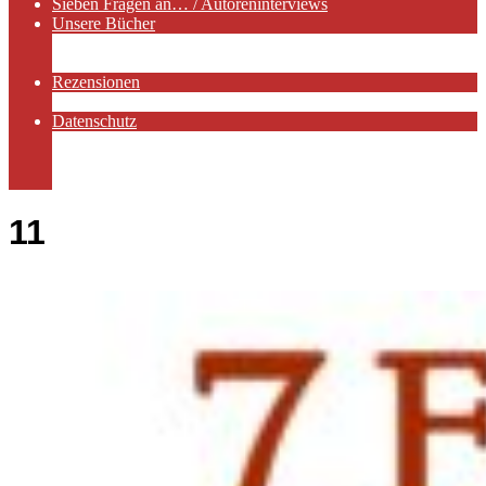
Sieben Fragen an… / Autoreninterviews
Unsere Bücher
Autorenservices
Autorenprofile
Rezensionen
Rezensionen auf Lovelybooks
Datenschutz
Näheres zu Cookies
AGB
Impressum
11