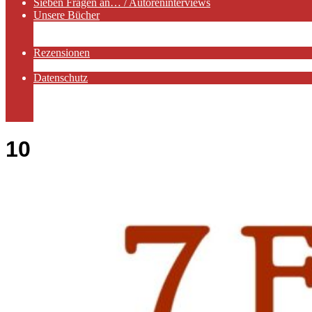
Sieben Fragen an… / Autoreninterviews
Unsere Bücher
Autorenservices
Autorenprofile
Rezensionen
Rezensionen auf Lovelybooks
Datenschutz
Näheres zu Cookies
AGB
Impressum
10