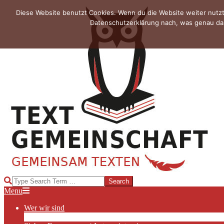
Skip
Diese Website benutzt Cookies. Wenn du die Website weiter nutzt
to
Datenschutzerklärung nach, was genau das
content
TEXTGEMEINSCHAFT
Search
Primary
Menu
Navigation
Wer wir sind
Menu
Die Hauptakteurinnen