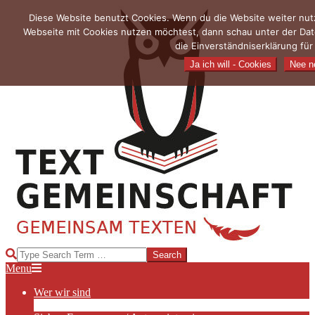
Skip
Diese Website benutzt Cookies. Wenn du die Website weiter nutz
to
Webseite mit Cookies nutzen möchtest, dann schau unter der Dat
content
die Einverständniserklärung fü
Ja ich will - Cookies
Nee ne
TEXTGEMEINSCHAFT
Search
Primary
Menu
Navigation
Wer wir sind
Menu
Die Hauptakteurinnen