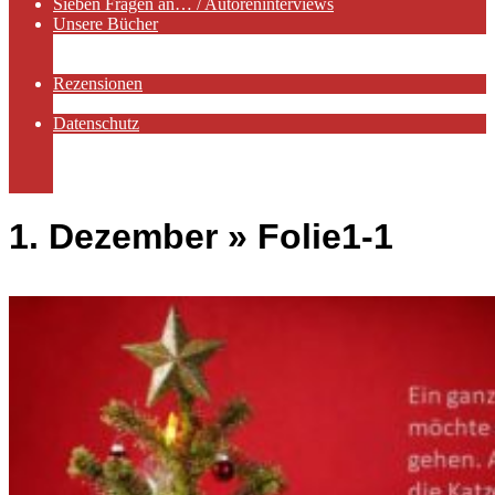
Sieben Fragen an… / Autoreninterviews
Unsere Bücher
Autorenservices
Autorenprofile
Rezensionen
Rezensionen auf Lovelybooks
Datenschutz
Näheres zu Cookies
AGB
Impressum
1. Dezember »
Folie1-1