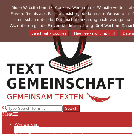
Skip
Diese Website benutzt Cookies. Wenn du die Website weiter nut
to
Einverständnis aus. Bist du unsicher, ob du unsere Webseite mit
content
dann schau unter der Datenschutzerklärung nach, was genau 
Akzeptieren gilt die Einverständniserklärung für 4 Wochen. Danac
Ja ich will - Cookies
Nee nee - nicht mit mir!
Datens
TEXTGEMEINSCHAFT
Search
Primary
Menu
Navigation
Wer wir sind
Menu
Die Hauptakteurinnen