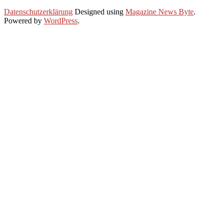
2022-
Datenschutzerklärung
Designed using
Magazine News Byte
.
11-
Powered by
WordPress
.
27