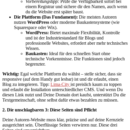
Vorbereitungstipp:
Prüfe die Verfügbarkeit sofort bei
einem Registrar und sichere dir den Namen, auch wenn
du die Website erst später baust.
Die Plattform (Das Fundament):
Die meisten Autoren
nutzen
WordPress
oder moderne Baukastensysteme (wie
Squarespace oder Wix).
WordPress:
Bietet maximale Flexibilität, Kontrolle
und ist der Industriestandard für Blogs und
professionelle Websites, erfordert aber mehr technisches
Wissen.
Baukasten:
Ideal für den schnellen Start ohne
technische Vorkenntnisse. Die Funktionen sind jedoch
begrenzter.
Wichtig:
Egal welche Plattform du wählst – stelle sicher, dass sie
responsive (auf dem Handy gut lesbar) ist und dir erlaubt, einen
Blog zu integrieren. Tipp:
Lima-City
ist preislich kaum zu toppen
und erlaubt die Installation unterschiedlicher CMS. Und wenn Du
diesen Link nutzt und Deine Domain dort kaufst, unterstützt Du die
Textgemeinschaft, ohne selbst dafür etwas bezahlen zu müssen.
2. Die unschlagbaren 3: Diese Seiten sind Pflicht
Deine Autoren-Website muss klar, präzise und auf deine Kernziele
ausgerichtet sein. Überflüssige Seiten verwirren nur. Diese drei