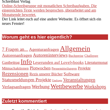
Schreiblust Verlag
Online-Schreibgruppe mit monatlichen Schreibaufgaben. Die
eingereichten Texte werden besprochen, überarbeitet und am
Monatsende bewertet.
Der Link leitet euch auf eine andere Webseite. Es öffnet sich ein
neues Fenster!
Worum geht es hier eigentlich?
Allgemein
7 Fragen an...
Agenturanfragen
Autoreninterviews
Autorenanfragen
Buchpreise
Challenge
Info
Leserunden auf Lovelybooks
Gastbeitrag
Literaturmonat
Plotwochen
Projekte
Mitmachaktionen
Pressemitteilungen
Rezensionen
Software
Rezis unserer Bücher
Veranstaltungen
Statusmeldungen Projekte
Umfrage
Wettbewerbe
Werbung
Workshops
Verlagsanfragen
Zuletzt kommentiert