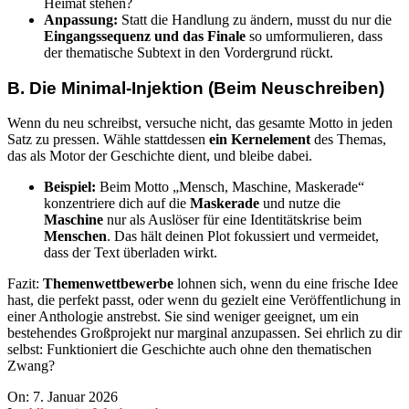
Heimat stehen?
Anpassung:
Statt die Handlung zu ändern, musst du nur die
Eingangssequenz und das Finale
so umformulieren, dass
der thematische Subtext in den Vordergrund rückt.
B. Die Minimal-Injektion (Beim Neuschreiben)
Wenn du neu schreibst, versuche nicht, das gesamte Motto in jeden
Satz zu pressen. Wähle stattdessen
ein Kernelement
des Themas,
das als Motor der Geschichte dient, und bleibe dabei.
Beispiel:
Beim Motto „Mensch, Maschine, Maskerade“
konzentriere dich auf die
Maskerade
und nutze die
Maschine
nur als Auslöser für eine Identitätskrise beim
Menschen
. Das hält deinen Plot fokussiert und vermeidet,
dass der Text überladen wirkt.
Fazit:
Themenwettbewerbe
lohnen sich, wenn du eine frische Idee
hast, die perfekt passt, oder wenn du gezielt eine Veröffentlichung in
einer Anthologie anstrebst. Sie sind weniger geeignet, um ein
bestehendes Großprojekt nur marginal anzupassen. Sei ehrlich zu dir
selbst: Funktioniert die Geschichte auch ohne den thematischen
Zwang?
2026-
On:
7. Januar 2026