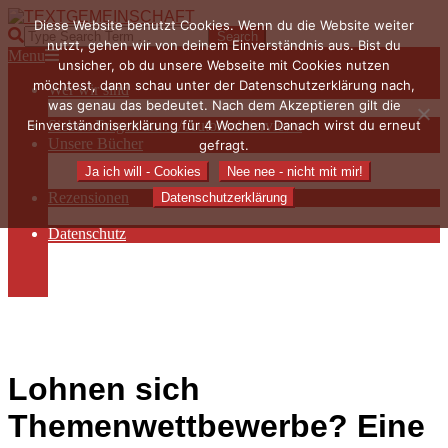
Skip
Diese Website benutzt Cookies. Wenn du die Website weiter
to
TEXTGEMEINSCHAFT
Search
nutzt, gehen wir von deinem Einverständnis aus. Bist du
content
Primary
Menu
unsicher, ob du unsere Webseite mit Cookies nutzen
Navigation
möchtest, dann schau unter der Datenschutzerklärung nach,
Wer wir sind
Menu
was genau das bedeutet. Nach dem Akzeptieren gilt die
Die Hauptakteurinnen
Einverständniserklärung für 4 Wochen. Danach wirst du erneut
Sieben Fragen an… / Autoreninterviews
Unsere Bücher
gefragt.
Autorenservices
Ja ich will - Cookies
Nee nee - nicht mit mir!
Autorenprofile
Rezensionen
Datenschutzerklärung
Rezensionen auf Lovelybooks
Datenschutz
Näheres zu Cookies
AGB
Impressum
Lohnen sich
Themenwettbewerbe? Eine