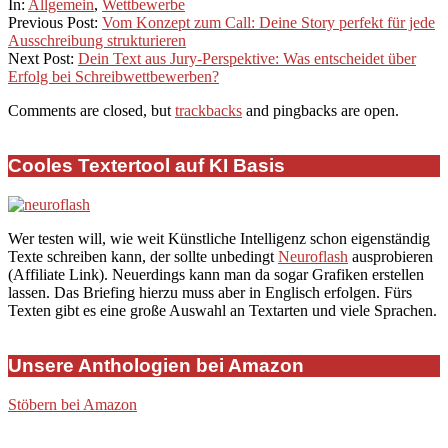
01-
In:
Allgemein
,
Wettbewerbe
07
Previous Post:
Vom Konzept zum Call: Deine Story perfekt für jede
Ausschreibung strukturieren
Next Post:
Dein Text aus Jury-Perspektive: Was entscheidet über
Erfolg bei Schreibwettbewerben?
Comments are closed, but
trackbacks
and pingbacks are open.
Cooles Textertool auf KI Basis
Wer testen will, wie weit Künstliche Intelligenz schon eigenständig
Texte schreiben kann, der sollte unbedingt
Neuroflash
ausprobieren
(Affiliate Link). Neuerdings kann man da sogar Grafiken erstellen
lassen. Das Briefing hierzu muss aber in Englisch erfolgen. Fürs
Texten gibt es eine große Auswahl an Textarten und viele Sprachen.
Unsere Anthologien bei Amazon
Stöbern bei Amazon